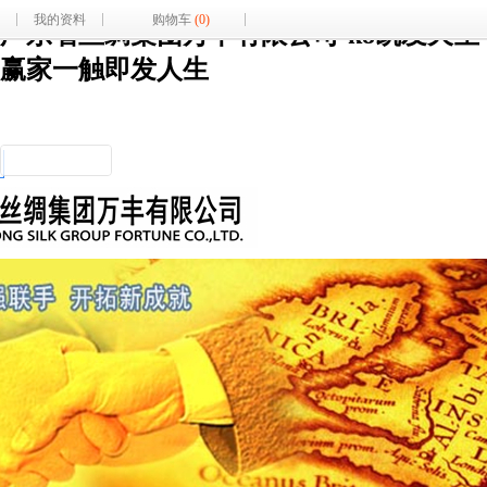
我的资料
购物车
(0)
广东省丝绸集团万丰有限公司-k8凯发天生
赢家一触即发人生
english
русский