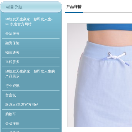
产品详情
栏目导航
k8凯发天生赢家一触即发人生-
ks8凯发官方网站
外贸服务
融资保险
物流通关
退税服务
k8凯发天生赢家一触即发人生的
产品展示
行业资讯
留言板
联系ks8凯发官方网站
购物车
会员注册